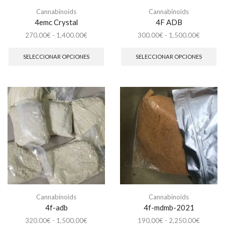
Cannabinoids
Cannabinoids
4emc Crystal
4F ADB
Rango
Rango
270.00
€
-
1,400.00
€
300.00
€
-
1,500.00
€
de
Este
de
Es
precios:
producto
precios:
pr
SELECCIONAR OPCIONES
SELECCIONAR OPCIONES
desde
tiene
desde
tie
270.00€
múltiples
300.00€
múl
hasta
variantes.
hasta
var
1,400.00€
Las
1,500.0
La
opciones
op
se
se
pueden
pu
elegir
ele
en
en
la
la
página
pá
de
de
producto
pr
Cannabinoids
Cannabinoids
4f-adb
4f-mdmb-2021
Rango
Rango
320.00
€
-
1,500.00
€
190.00
€
-
2,250.00
€