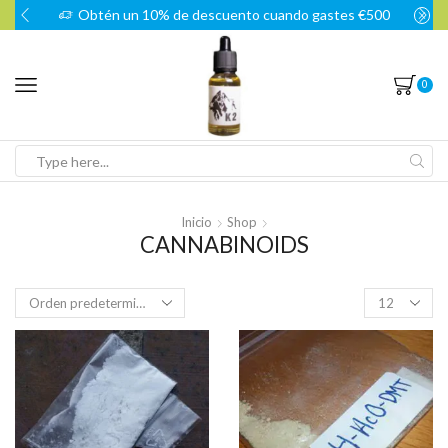
Obtén un 10% de descuento cuando gastes €500
0
Search
input
Inicio
Shop
CANNABINOIDS
Products
per
page