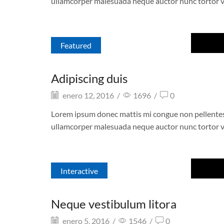
ullamcorper malesuada neque auctor nunc tortor v
Featured
Adipiscing duis
enero 12, 2016
/
1696
/
0
Lorem ipsum donec mattis mi congue non pellentesque
ullamcorper malesuada neque auctor nunc tortor v
Interactive
Neque vestibulum litora
enero 5, 2016
/
1546
/
0