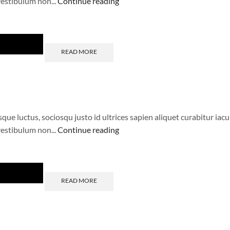
estibulum non...
Continue reading
READ MORE
 luctus, sociosqu justo id ultrices sapien aliquet curabitur iacul
estibulum non...
Continue reading
READ MORE