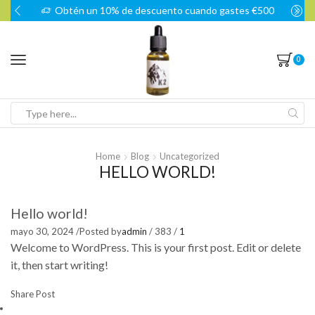
Obtén un 10% de descuento cuando gastes €500
0
Search
input
Home
Blog
Uncategorized
HELLO WORLD!
Hello world!
mayo 30, 2024
/
Posted by
admin
/
383
/
1
Welcome to WordPress. This is your first post. Edit or delete
it, then start writing!
Share Post