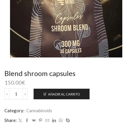
Blend shroom capsules
150.00
€
AÑADIR AL CARRITO
Blend
shroom
capsules
Category:
Cannabinoids
cantidad
Share: