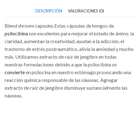
DESCRIPCIÓN
VALORACIONES (0)
Blend shroom capsules.Estas cápsulas de hongos de
psilocibina
son excelentes para mejorar el estado de ánimo, la
claridad, aumentan la creatividad, ayudan a la adicción, el
trastorno de estrés postraumático, alivia la ansiedad y mucho
más. Utilizamos extracto de raíz de jengibre en todas
nuestras formulaciones debido a que la psilocibina se
convierte
en psilocina en nuestro estómago provocando una
reacción química responsable de las náuseas. Agregar
extracto de raíz de jengibre disminuye sustancialmente las
náuseas.
Blend shroom capsules.Estas cápsulas de hongos de
psilocibina
son excelentes para mejorar el estado de ánimo, la
claridad, aumentan la creatividad, ayudan a la adicción, el