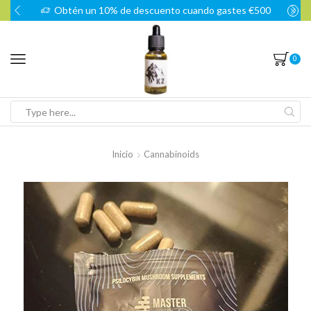
Obtén un 10% de descuento cuando gastes €500
0
Search
input
Inicio
Cannabinoids