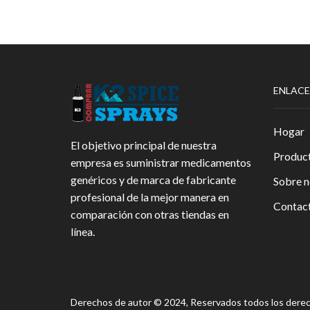
hasta
variantes.
1,110.00€
Las
opciones
se
pueden
elegir
ENLACE
en
la
página
Hogar
de
El objetivo principal de nuestra
producto
Produc
empresa es suministrar medicamentos
genéricos y de marca de fabricante
Sobre n
profesional de la mejor manera en
Contact
comparación con otras tiendas en
línea.
Derechos de autor © 2024, Reservados todos los dere