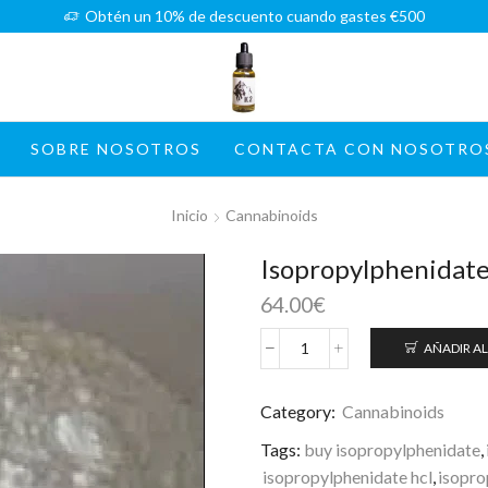
Obtén un 10% de descuento cuando gastes €500
SOBRE NOSOTROS
CONTACTA CON NOSOTRO
Inicio
Cannabinoids
Isopropylphenidate
64.00
€
AÑADIR AL
Isopropylphenidate
hcl
powder
Category:
Cannabinoids
cantidad
Tags:
buy isopropylphenidate
,
isopropylphenidate hcl
,
isopro