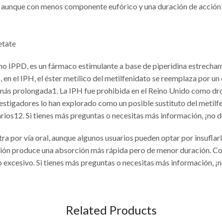
os, aunque con menos componente eufórico y una duración de acció
etate
 IPPD, es un fármaco estimulante a base de piperidina estrecham
n el IPH, el éster metílico del metilfenidato se reemplaza por un 
 más prolongada1. La IPH fue prohibida en el Reino Unido como dr
stigadores lo han explorado como un posible sustituto del metilf
ios12. Si tienes más preguntas o necesitas más información, ¡no 
a por vía oral, aunque algunos usuarios pueden optar por insuflarlo
lación produce una absorción más rápida pero de menor duración. C
so excesivo. Si tienes más preguntas o necesitas más información, ¡
Related Products