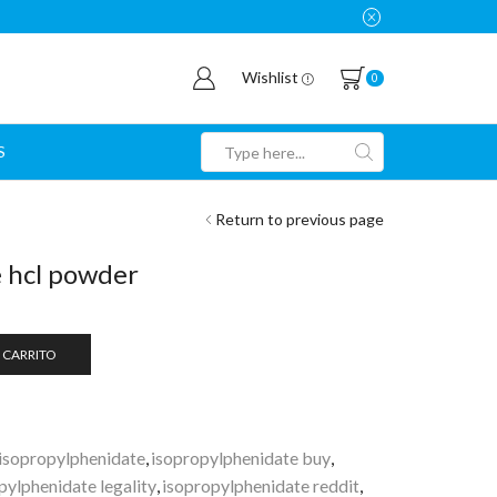
Wishlist
0
S
Search
input
Return to previous page
 hcl powder
 CARRITO
isopropylphenidate
,
isopropylphenidate buy
,
pylphenidate legality
,
isopropylphenidate reddit
,