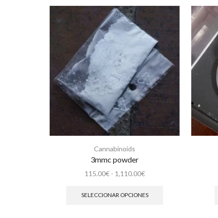
Cannabinoids
3mmc powder
Rango
115.00
€
-
1,110.00
€
de
Este
precios:
producto
SELECCIONAR OPCIONES
desde
tiene
115.00€
múltiples