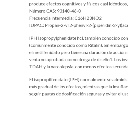
produce efectos cognitivos y físicos casi idéntic
Número CAS: 93148-46-0
Frecuencia intermedia: C16H23NO2
IUPAC: Propan-2-yl 2-phenyl-2-(piperidin-2-yl)ac
IPH Isopropylphenidate hcl, también conocido como
(comúnmente conocido como Ritalin). Sin embargo, e
el metilfenidato pero tiene una duración de acción
venta no aprobada como droga de diseño1. Los inve
TDAH y la narcolepsia, con menos efectos secundar
El isopropilfenidato (IPH) normalmente se administr
más gradual de los efectos, mientras que la insuf
seguir pautas de dosificación seguras y evitar el u