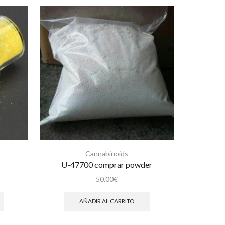
Cannabinoids
U-47700 comprar powder
S
50.00
€
AÑADIR AL CARRITO