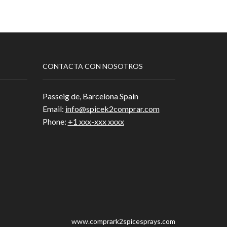
CONTACTA CON NOSOTROS
Passeig de, Barcelona Spain
Email:
info@spicek2comprar.com
Phone:
+1 xxx-xxx xxxx
www.comprark2spicesprays.com