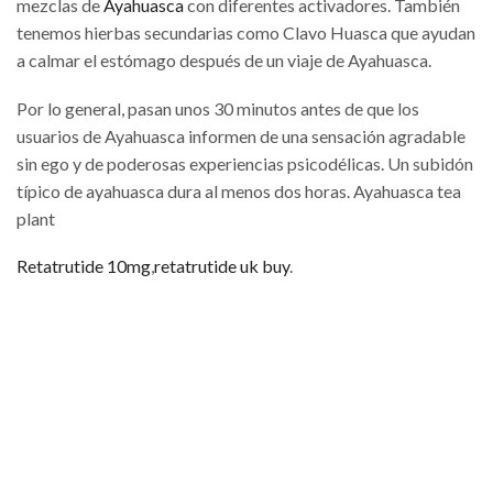
mezclas de
Ayahuasca
con diferentes activadores. También
tenemos hierbas secundarias como Clavo Huasca que ayudan
a calmar el estómago después de un viaje de Ayahuasca.
Por lo general, pasan unos 30 minutos antes de que los
usuarios de Ayahuasca informen de una sensación agradable
sin ego y de poderosas experiencias psicodélicas. Un subidón
típico de ayahuasca dura al menos dos horas. Ayahuasca tea
plant
Retatrutide 10mg
,
retatrutide uk buy
.
En esta página encontrarás una fantástica variedad de
mezclas de Ayahuasca con diferentes activadores. También
tenemos hierbas secundarias como Clavo Huasca que ayudan
a calmar el estómago después de un viaje de Ayahuasca.
Por lo general, pasan unos 30 minutos antes de que los