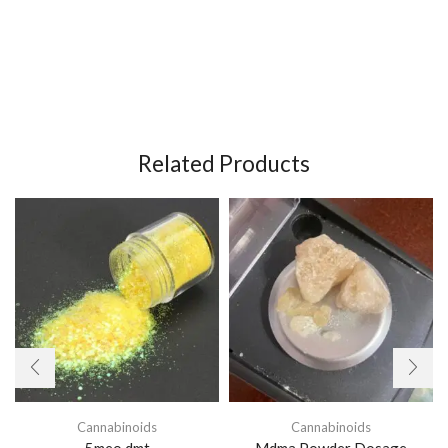
usuarios de Ayahuasca informen de una sensación agradable
sin ego y de poderosas experiencias psicodélicas. Un subidón
típico de ayahuasca dura al menos dos horas. Ayahuasca tea
plant
Related Products
Cannabinoids
Cannabinoids
5meo dmt
Mdma Powder Dosage