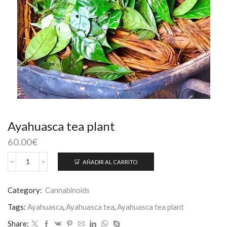
Ayahuasca tea plant
60.00
€
AÑADIR AL CARRITO
Ayahuasca
tea
plant
Category:
Cannabinoids
cantidad
Tags:
Ayahuasca
,
Ayahuasca tea
,
Ayahuasca tea plant
Share: