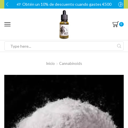
Obtén un 10% de descuento cuando gastes €500
0
Search
input
Inicio
Cannabinoids