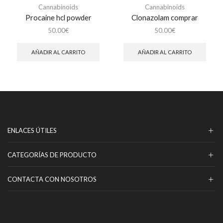
Cannabinoids
Cannabinoids
Procaine hcl powder
Clonazolam comprar
50.00
€
50.00
€
AÑADIR AL CARRITO
AÑADIR AL CARRITO
ENLACES ÚTILES
CATEGORÍAS DE PRODUCTO
CONTACTA CON NOSOTROS