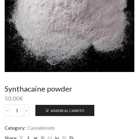
Synthacaine powder
50.00
€
AÑADIR AL CARRITO
Synthacaine
powder
cantidad
Category:
Cannabinoids
Share: