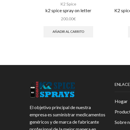
K2 Spice
k2 spice spray on letter
K2 spic
200.00
€
AÑADIR AL CARRITO
ENLACE
Hogar
El objetivo principal de nuestra
Produc
empresa es suministrar medicamentos
genéricos y de marca de fabricante
Sobre n
profesional de la mejor manera en