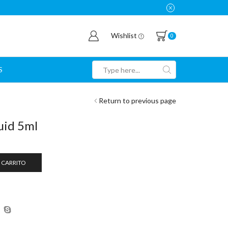
Wishlist
0
S
Search
input
Return to previous page
uid 5ml
 CARRITO