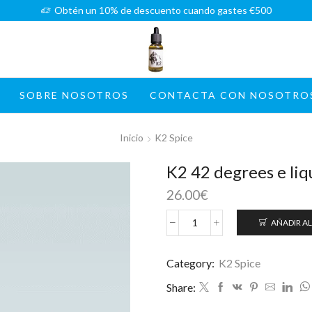
Obtén un 10% de descuento cuando gastes €500
SOBRE NOSOTROS
CONTACTA CON NOSOTRO
Inicio
K2 Spice
K2 42 degrees e liq
26.00
€
AÑADIR AL
K2
42
degrees
Category:
K2 Spice
e
Share:
liquid
5ml