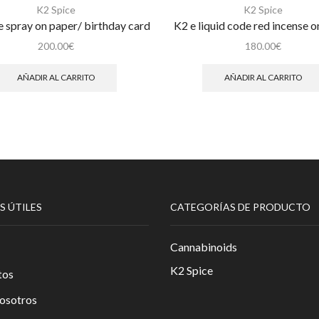
K2 Spice
K2 Spice
e spray on paper/ birthday card
K2 e liquid code red incense o
200.00
€
180.00
€
AÑADIR AL CARRITO
AÑADIR AL CARRITO
S ÚTILES
CATEGORÍAS DE PRODUCTO
Cannabinoids
K2 Spice
tos
osotros