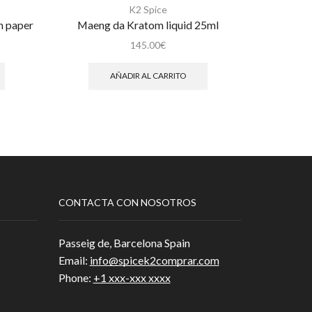
K2 Spice
n paper
Maeng da Kratom liquid 25ml
Bu
145.00
€
AÑADIR AL CARRITO
CONTACTA CON NOSOTROS
Passeig de, Barcelona Spain
Email:
info@spicek2comprar.com
Phone:
+1 xxx-xxx xxxx