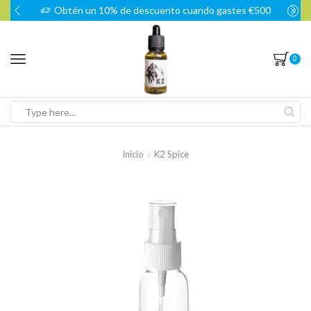
Obtén un 10% de descuento cuando gastes €500
0
Search
input
Inicio
K2 Spice