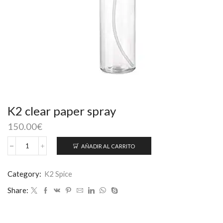
K2 clear paper spray
150.00
€
AÑADIR AL CARRITO
K2
clear
paper
Category:
K2 Spice
spray
Share:
cantidad