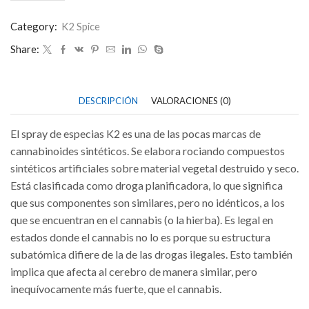
spice
spray
Category:
K2 Spice
cantidad
Share:
DESCRIPCIÓN
VALORACIONES (0)
El spray de especias K2 es una de las pocas marcas de
cannabinoides sintéticos. Se elabora rociando compuestos
sintéticos artificiales sobre material vegetal destruido y seco.
Está clasificada como droga planificadora, lo que significa
que sus componentes son similares, pero no idénticos, a los
que se encuentran en el cannabis (o la hierba). Es legal en
estados donde el cannabis no lo es porque su estructura
subatómica difiere de la de las drogas ilegales. Esto también
implica que afecta al cerebro de manera similar, pero
inequívocamente más fuerte, que el cannabis.
Diazepam
10mg
,
Codeine Linctus
,
Diazepam 5mg
,
ghost energy