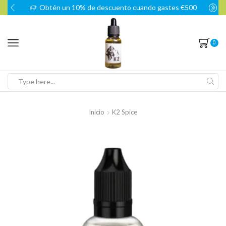
Obtén un 10% de descuento cuando gastes €500
0
Search
input
Inicio
K2 Spice