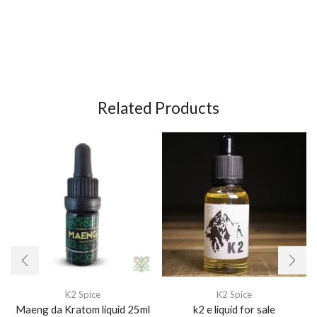
drink
,
diazepam 5mg pil
,
diazepam pil
.
duralast gold
5.2 aluminator
Hellcat Crate Engine
Related Products
K2 Spice
K2 Spice
Maeng da Kratom liquid 25ml
k2 e liquid for sale