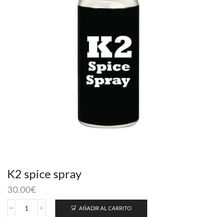
K2 spice spray
30.00
€
AÑADIR AL CARRITO
K2