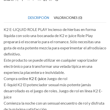
25ml
cantidad
DESCRIPCIÓN
VALORACIONES (0)
K2 E-LIQUID ROLE PLAY Incienso de hierbas en forma
líquida con solo una bocanada de K2 e-juice Role Play
preparará el escenario para el romance. Sólo necesitas una
gota de esta potente mezcla para experimentar el afrodisíaco
definitivo.
Este producto se puede utilizar en cualquier vaporizador
electrónico para transformar una velada típica en una
experiencia placentera e inolvidable.
Compra online
K2 E-juice
Juego de rol
E-liquid K2 El potenciador sexual más potente jamás
desarrollado es el juego de roles. Juego de rol en línea K2 E-
juice
Comienza la noche con un sensual encuentro de rol y disfruta
de la máxima satisfacción.