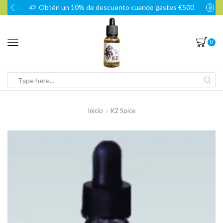
Obtén un 10% de descuento cuando gastes €500
0
Search
input
Inicio
K2 Spice