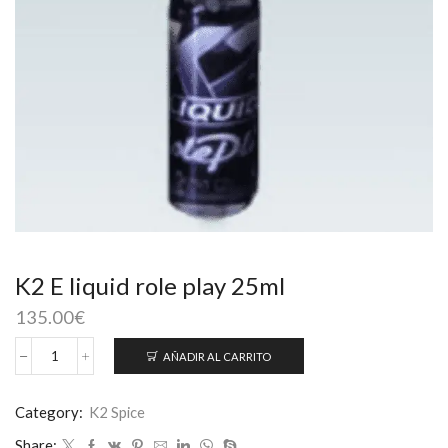
K2 E liquid role play 25ml
135.00
€
AÑADIR AL CARRITO
K2
E
liquid
Category:
K2 Spice
role
Share:
play