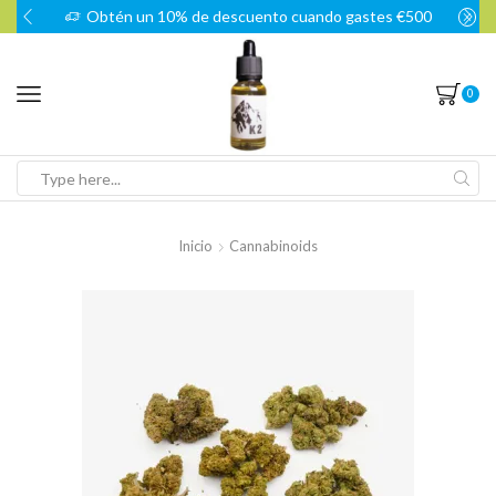
Obtén un 10% de descuento cuando gastes €500
0
Search
input
Inicio
Cannabinoids