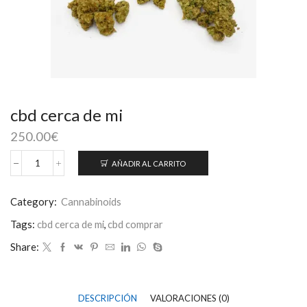
cbd cerca de mi​
250.00
€
AÑADIR AL CARRITO
cbd
cerca
de
Category:
Cannabinoids
mi​
Tags:
cbd cerca de mi​
,
cbd comprar​
cantidad
Share:
DESCRIPCIÓN
VALORACIONES (0)