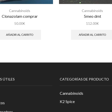
Cannabinoids
Cannabinoids
Clonazolam comprar
5meo dmt
50.00
€
112.00
€
AÑADIR AL CARRITO
AÑADIR AL CARRITO
S ÚTILES
CATEGORÍAS DE PRODUCTO
Cannabinoids
K2 Spice
tos
osotros