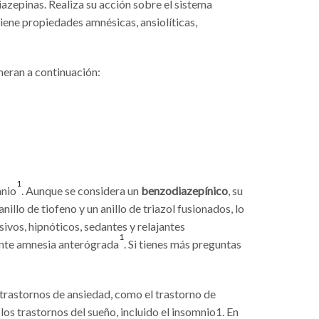
iazepinas. Realiza su acción sobre el sistema
iene propiedades amnésicas, ansiolíticas,
eran a continuación:
1
mnio
. Aunque se considera un
benzodiazepínico
, su
illo de tiofeno y un anillo de triazol fusionados, lo
sivos, hipnóticos, sedantes y relajantes
1
ente amnesia anterógrada
. Si tienes más preguntas
trastornos de ansiedad, como el trastorno de
los trastornos del sueño, incluido el insomnio1. En