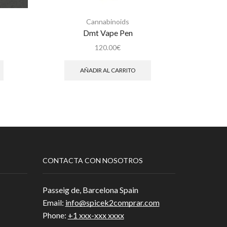
Cannabinoids
Dmt Vape Pen
120.00
€
AÑADIR AL CARRITO
S
CONTACTA CON NOSOTROS
Passeig de, Barcelona Spain
Email:
info@spicek2comprar.com
Phone:
+1 xxx-xxx xxxx