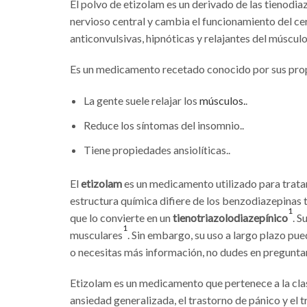
El polvo de etizolam es un derivado de las tienodia
nervioso central y cambia el funcionamiento del ce
anticonvulsivas, hipnóticas y relajantes del músculo
Es un medicamento recetado conocido por sus prop
La gente suele relajar los
músculos.
.
Reduce los síntomas del insomnio..
Tiene propiedades ansiolíticas..
El
etizolam
es un medicamento utilizado para tratar 
estructura química difiere de los benzodiazepinas tra
1
que lo convierte en un
tienotriazolodiazepínico
. S
1
musculares
. Sin embargo, su uso a largo plazo p
o necesitas más información, no dudes en pregunta
Etizolam es un medicamento que pertenece a la clas
ansiedad generalizada, el trastorno de pánico y el t