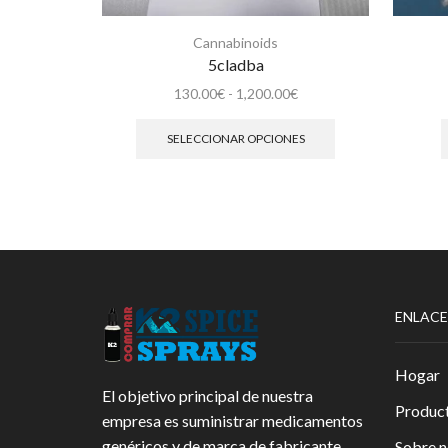
Cannabinoids
5cladba
Rango
130.00
€
-
1,200.00
€
de
Este
precios:
producto
SELECCIONAR OPCIONES
desde
tiene
130.00€
múltiples
hasta
variantes.
1,200.00€
Las
opciones
se
pueden
elegir
ENLACE
en
la
página
Hogar
de
El objetivo principal de nuestra
producto
Produc
empresa es suministrar medicamentos
genéricos y de marca de fabricante
Sobre n