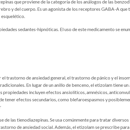
zepinas que proviene de la categoría de los análogos de las benzod
rebro y del cuerpo. Es un agonista de los receptores GABA-A que t
 esquelético.
iedades sedantes-hipnóticas. El uso de este medicamento se enum
el trastorno de ansiedad general, el trastorno de pánico y el inso
dicionales. En lugar de un anillo de benceno, el etizolam tiene un an
us propiedades incluyen efectos ansiolíticos, amnésicos, anticonvul
uede tener efectos secundarios, como blefaroespasmos y posiblem
r
e de las tienodiazepinas. Se usa comúnmente para tratar diversos 
rastorno de ansiedad social. Además, el etizolam se prescribe para 