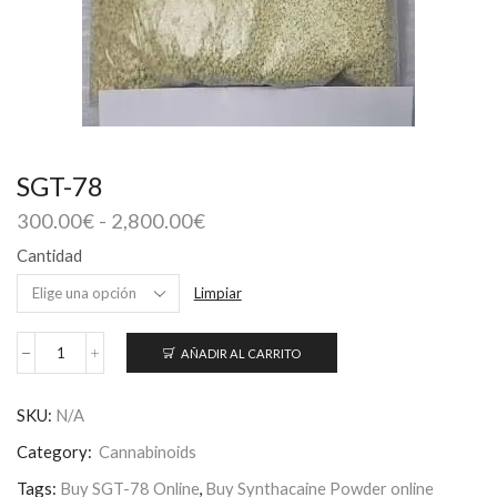
SGT-78
Rango
300.00
€
-
2,800.00
€
de
Cantidad
precios:
desde
Limpiar
300.00€
hasta
AÑADIR AL CARRITO
2,800.00€
SGT-
78
cantidad
SKU:
N/A
Category:
Cannabinoids
Tags:
Buy SGT-78 Online
,
Buy Synthacaine Powder online