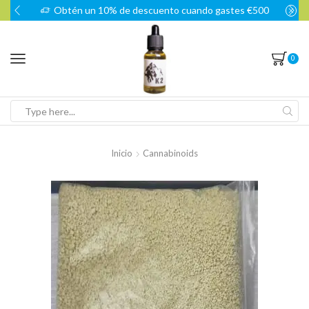
Obtén un 10% de descuento cuando gastes €500
0
Search
input
Inicio
Cannabinoids