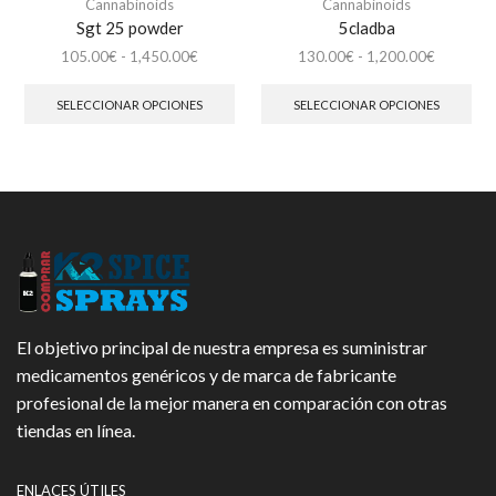
Cannabinoids
Cannabinoids
Sgt 25 powder
5cladba
Rango
Rango
105.00
€
-
1,450.00
€
130.00
€
-
1,200.00
€
de
Este
de
Est
precios:
producto
precios:
pro
SELECCIONAR OPCIONES
SELECCIONAR OPCIONES
desde
tiene
desde
tien
105.00€
múltiples
130.00€
múl
hasta
variantes.
hasta
vari
1,450.00€
Las
1,200.00
Las
opciones
opc
se
se
pueden
pue
elegir
eleg
en
en
la
la
página
pág
El objetivo principal de nuestra empresa es suministrar
de
de
producto
pro
medicamentos genéricos y de marca de fabricante
profesional de la mejor manera en comparación con otras
tiendas en línea.
ENLACES ÚTILES