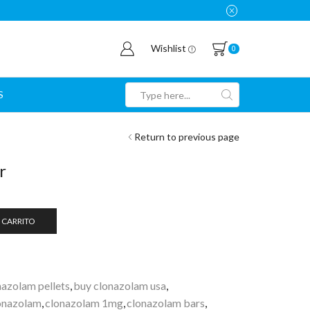
Wishlist
0
S
Search
input
Return to previous page
r
 CARRITO
nazolam pellets
,
buy clonazolam usa
,
onazolam
,
clonazolam 1mg
,
clonazolam bars
,