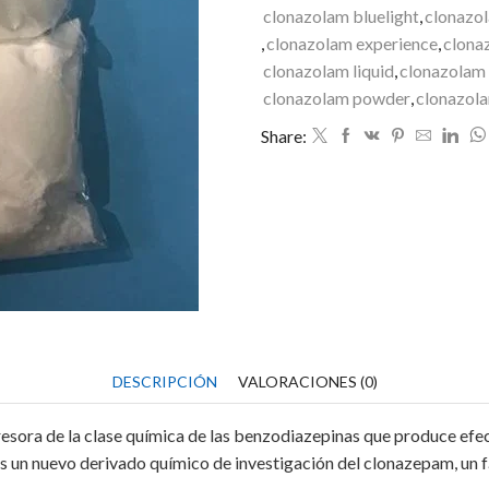
clonazolam bluelight
,
clonazo
,
clonazolam experience
,
clona
clonazolam liquid
,
clonazolam 
clonazolam powder
,
clonazola
Share:
DESCRIPCIÓN
VALORACIONES (0)
sora de la clase química de las benzodiazepinas que produce efect
s un nuevo derivado químico de investigación del clonazepam, un