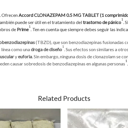
. Ofrecen
Accord CLONAZEPAM 0.5 MG TABLET (1 comprimido
1
ambién puede ser útil en el tratamiento del
trastorno de pánico
. 
1
mbros de
Prime
. Ten en cuenta que siempre debes seguir las indi
lobenzodiazepinas
(TBZD), que son benzodiazepinas fusionadas con 
1
n línea como una
droga de diseño
. Sus efectos son similares a otr
muscular
y
euforia
. Sin embargo, ninguna dosis de clonazolam se co
1
 pueden causar sobredosis de benzodiazepinas en algunas personas
Related Products