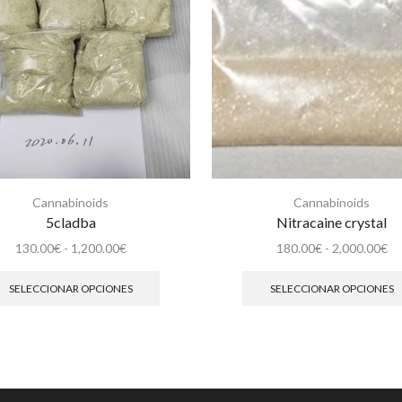
Cannabinoids
Cannabinoids
5cladba
Nitracaine crystal
Rango
Ra
130.00
€
-
1,200.00
€
180.00
€
-
2,000.00
€
de
Este
de
precios:
producto
pr
SELECCIONAR OPCIONES
SELECCIONAR OPCIONES
desde
tiene
de
130.00€
múltiples
18
hasta
variantes.
ha
1,200.00€
Las
2,
opciones
se