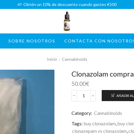
Obtén un 10% de descuento cuando gastes €500
SOBRE NOSOTROS
CONTACTA CON NOSOTRO
Inicio
Cannabinoids
Clonazolam compra
50.00
€
AÑADIR AL
Clonazolam
comprar
cantidad
Category:
Cannabinoids
Tags:
buy clonazolam
,
buy clo
clonazepam vs clonazolam
,
cl