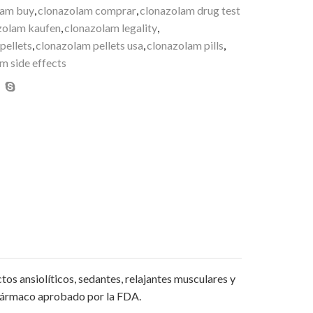
lam buy
,
clonazolam comprar
,
clonazolam drug test
zolam kaufen
,
clonazolam legality
,
pellets
,
clonazolam pellets usa
,
clonazolam pills
,
m side effects
os ansiolíticos, sedantes, relajantes musculares y
 fármaco aprobado por la FDA.