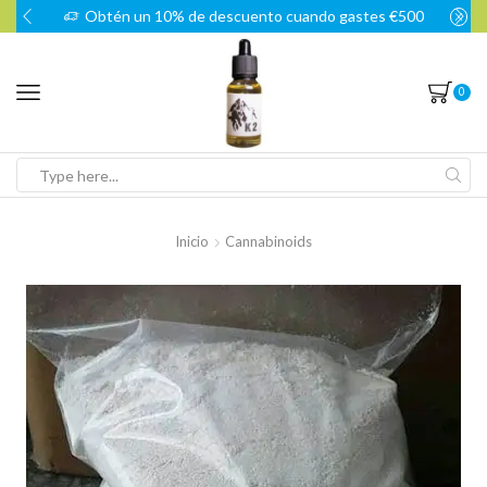
Obtén un 10% de descuento cuando gastes €500
0
Search
input
Inicio
Cannabinoids