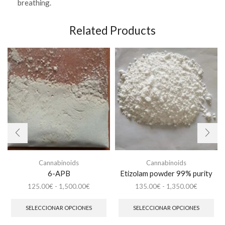
breathing.
Related Products
Cannabinoids
Cannabinoids
6-APB
Etizolam powder 99% purity
Rango
Rango
125.00
€
-
1,500.00
€
135.00
€
-
1,350.00
€
de
Este
de
Est
precios:
producto
precios:
pro
SELECCIONAR OPCIONES
SELECCIONAR OPCIONES
desde
tiene
desde
tien
125.00€
múltiples
135.00€
múl