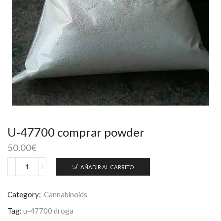
U-47700 comprar powder
50.00
€
AÑADIR AL CARRITO
U-
47700
comprar
Category:
Cannabinoids
powder
Tag:
u-47700 droga
cantidad