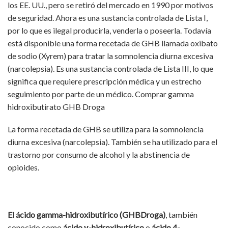
los EE. UU., pero se retiró del mercado en 1990 por motivos
de seguridad. Ahora es una sustancia controlada de Lista I,
por lo que es ilegal producirla, venderla o poseerla. Todavía
está disponible una forma recetada de GHB llamada oxibato
de sodio (Xyrem) para tratar la somnolencia diurna excesiva
(narcolepsia). Es una sustancia controlada de Lista III, lo que
significa que requiere prescripción médica y un estrecho
seguimiento por parte de un médico. Comprar gamma
hidroxibutirato GHB Droga
La forma recetada de GHB se utiliza para la somnolencia
diurna excesiva (narcolepsia). También se ha utilizado para el
trastorno por consumo de alcohol y la abstinencia de
opioides.
Inocybe Aeruginascens
,
Zheetos Strain
,
London
Pound cake strain
,
Polka dot mushroom chocolate
,
HHC
gummies
,
Gymnopilus aeruginosus
.
El ácido gamma-hidroxibutírico (GHBDroga)
, también
conocido como
ácido γ-hidroxibutírico
o
ácido 4-