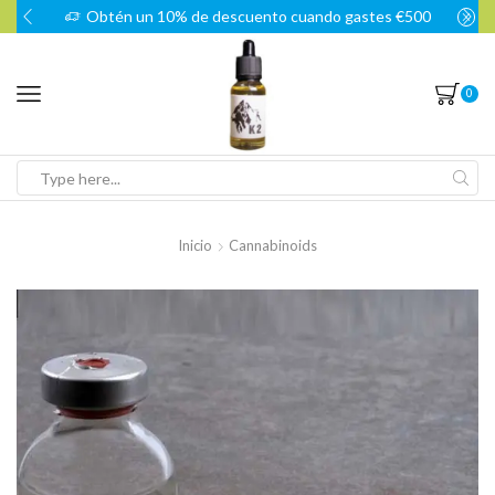
Obtén un 10% de descuento cuando gastes €500
0
Search
input
Inicio
Cannabinoids