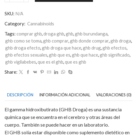
Droga
cantidad
SKU:
N/A
Category:
Cannabinoids
Tags:
comprar ghb
,
droga ghb
,
ghb
,
ghb burundanga
,
ghb como se toma
,
ghb comprar
,
ghb donde comprar
,
ghb droga
,
ghb droga efecto
,
ghb droga que hace
,
ghb drug
,
ghb efectos
,
ghb efectos sexuales
,
ghb que es
,
ghb que hace
,
ghb significado
,
ghb vigilabebes
,
que es el ghb
,
que es ghb
Share:
DESCRIPCIÓN
INFORMACIÓN ADICIONAL
VALORACIONES (0)
El gamma hidroxibutirato (GHB Droga) es una sustancia
química que se encuentra en el cerebro y otras áreas del
cuerpo. También se puede hacer en un laboratorio.
El GHB solía estar disponible como suplemento dietético en