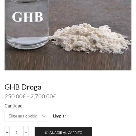
GHB Droga
Rango
250.00
€
-
2,700.00
€
de
Cantidad
precios:
desde
Limpiar
250.00€
hasta
AÑADIR AL CARRITO
2,700.00€
GHB