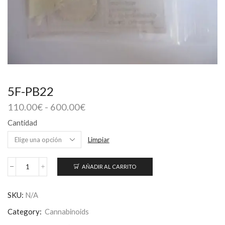
5F-PB22
Rango
110.00
€
-
600.00
€
de
Cantidad
precios:
desde
Limpiar
110.00€
hasta
AÑADIR AL CARRITO
600.00€
5F-
PB22
cantidad
SKU:
N/A
Category:
Cannabinoids