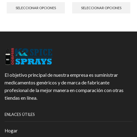
precios:
producto
precios:
pro
SELECCIONAR OPCIONES
SELECCIONAR OPCIONES
desde
tiene
desde
tien
135.00€
múltiples
180.00€
múl
hasta
variantes.
hasta
vari
1,350.00€
Las
2,000.00
Las
opciones
opc
se
se
pueden
pue
elegir
eleg
en
en
la
la
página
pág
El objetivo principal de nuestra empresa es suministrar
de
de
producto
pro
medicamentos genéricos y de marca de fabricante
profesional de la mejor manera en comparación con otras
tiendas en línea.
ENLACES ÚTILES
Hogar