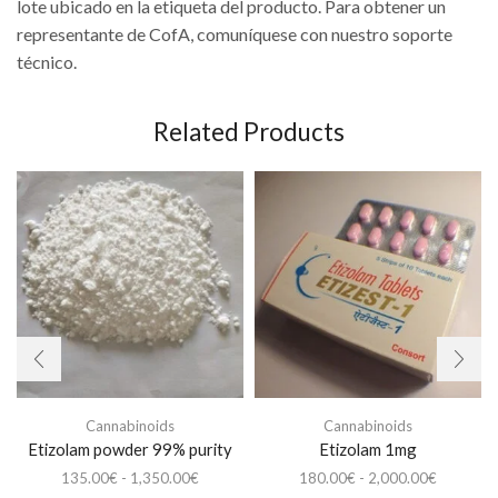
lote ubicado en la etiqueta del producto. Para obtener un
representante de CofA, comuníquese con nuestro soporte
técnico.
Related Products
Cannabinoids
Cannabinoids
Etizolam powder 99% purity
Etizolam 1mg
Rango
Rango
135.00
€
-
1,350.00
€
180.00
€
-
2,000.00
€
de
Este
de
Est