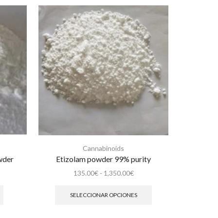
Cannabinoids
wder
Etizolam powder 99% purity
Rango
135.00
€
-
1,350.00
€
de
Este
precios:
producto
SELECCIONAR OPCIONES
S
desde
tiene
135.00€
múltiples