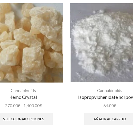
Cannabinoids
Cannabinoids
4emc Crystal
Isopropylphenidate hcl po
Rango
270.00
€
-
1,400.00
€
64.00
€
de
Este
precios:
producto
SELECCIONAR OPCIONES
AÑADIR AL CARRITO
desde
tiene
270.00€
múltiples