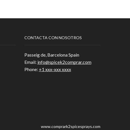
hasta
variantes.
1,350.00€
Las
opciones
se
pueden
elegir
CONTACTA CON NOSOTROS
en
la
página
Passeig de, Barcelona Spain
de
Email:
info@spicek2comprar.com
producto
Phone:
+1 xxx-xxx xxxx
www.comprark2spicesprays.com