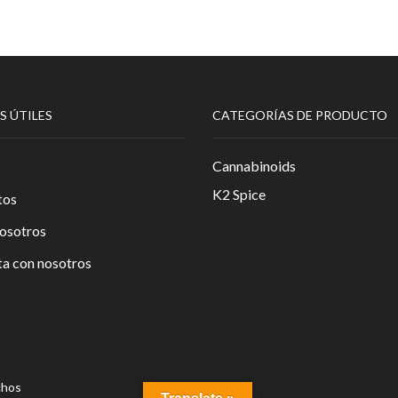
hasta
variantes.
1,400.00€
Las
opciones
se
pueden
elegir
S ÚTILES
CATEGORÍAS DE PRODUCTO
en
la
página
Cannabinoids
de
K2 Spice
producto
tos
osotros
a con nosotros
chos