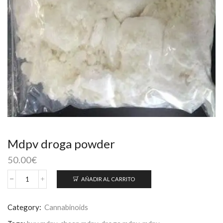
Mdpv droga powder
50.00
€
AÑADIR AL CARRITO
Mdpv
droga
powder
Category:
Cannabinoids
cantidad