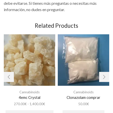
debe evitarse. Si tienes más preguntas o necesitas más
información, no dudes en preguntar.
Related Products
Cannabinoids
Cannabinoids
4emc Crystal
Clonazolam comprar
Rango
270.00
€
-
1,400.00
€
50.00
€
de
Este