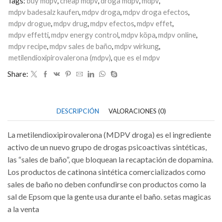
Tags:
buy mdpv
,
cheap mdpv
,
droga mdpv
,
mdpv
,
mdpv badesalz kaufen
,
mdpv droga
,
mdpv droga efectos
,
mdpv drogue
,
mdpv drug
,
mdpv efectos
,
mdpv effet
,
mdpv effetti
,
mdpv energy control
,
mdpv köpa
,
mdpv online
,
mdpv recipe
,
mdpv sales de baño
,
mdpv wirkung
,
metilendioxipirovalerona (mdpv)
,
que es el mdpv
Share:
DESCRIPCIÓN
VALORACIONES (0)
La metilendioxipirovalerona (MDPV droga) es el ingrediente
activo de un nuevo grupo de drogas psicoactivas sintéticas,
las “sales de baño”, que bloquean la recaptación de dopamina.
Los productos de catinona sintética comercializados como
sales de baño no deben confundirse con productos como la
sal de Epsom que la gente usa durante el baño. setas magicas
a la venta