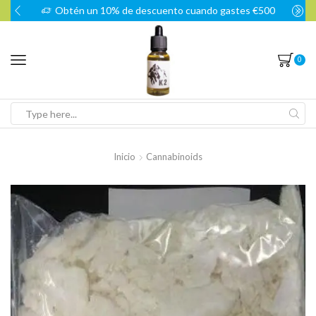
Obtén un 10% de descuento cuando gastes €500
0
Search
input
Inicio
Cannabinoids